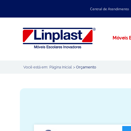
Central de Atendimento
CATÁLOGO LINPLAST 2025
INÍCIO
SOBRE A EMPRESA
Linha Resina Plástica
Móveis E
Maternal
Infantil
Juvenil
Você está em:
Página Inicial
>
Orçamento
Adulto
Universitária
Armários / Nichos
Ambiente Maker
Conjuntos Coletivos
Refeitório