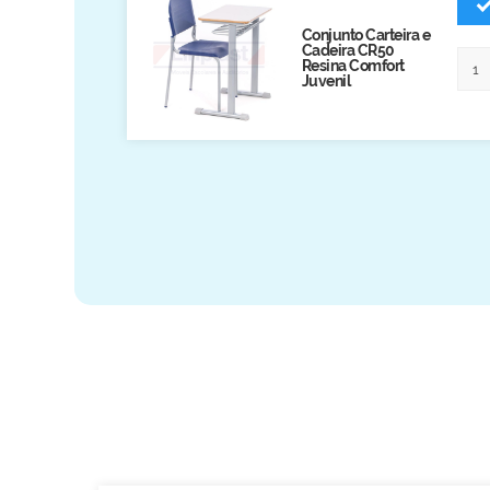
Biblioteca
Conjunto Carteira e
Cadeira CR50
Armários em Aço
Resina Comfort
Juvenil
Longarinas
Quadro Branco
Linha Wood Prime
Cadeira especial