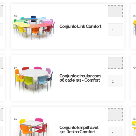
Conjunto Link Comfort
Conjunto circular com
08 cadeiras - Comfort
Conjunto Empilhável
4x1 Resina Comfort