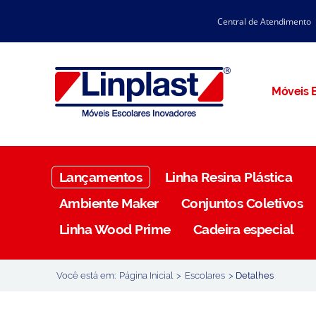
Central de Atendimento
CATÁLOGO LINPLAST 2025
INÍCIO
SOBRE A EMPRESA
Linha Resina Plástica
Móveis E
Maternal
Infantil
Juvenil
Lançamentos
Linha Resina Plástica
Adulto
Ambiente Maker
Conjuntos Coletivos
Universitária
Linha Wood Prime
Cadeira especial
Armários / Nichos
Ambiente Maker
Você está em:
Página Inicial
>
Escolares
>
Detalhes
Conjuntos Coletivos
Refeitório