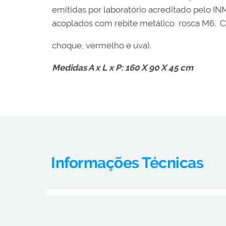
emitidas por laboratório acreditado pelo I
acoplados com rebite metálico rosca M6. Core
choque, vermelho e uva).
Medidas A x L x P: 160 X 90 X 45 cm
Informações Técnicas