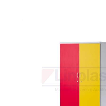
Biblioteca
Armários em Aço
Longarinas
Quadro Branco
Linha Wood Prime
Cadeira especial