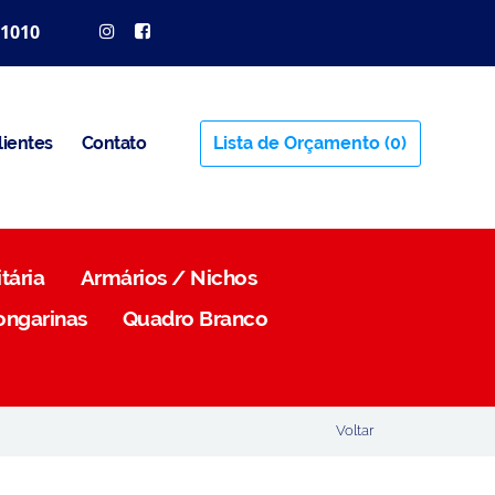
 1010
lientes
Contato
Lista de Orçamento
(0)
tária
Armários / Nichos
ongarinas
Quadro Branco
Voltar