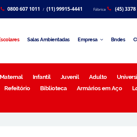
0800 607 1011
(11) 99915-4441
(45) 3378
/
Fábrica
scolares
Salas Ambientadas
Empresa
Bndes
C
Maternal
Infantil
Juvenil
Adulto
Universi
Refeitório
Biblioteca
Armários em Aço
L