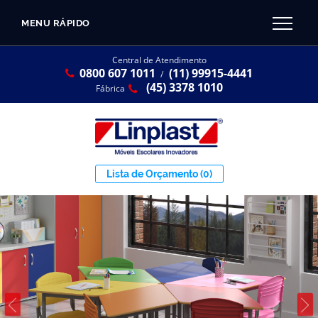
MENU RÁPIDO
CATÁLOGO LINPLAST 2025
INÍCIO
Central de Atendimento
0800 607 1011
(11) 99915-4441
SOBRE A EMPRESA
/
Linha Resina Plástica
(45) 3378 1010
Fábrica
Maternal
Infantil
Juvenil
Lista de Orçamento
(0)
Adulto
Universitária
Armários / Nichos
Ambiente Maker
Conjuntos Coletivos
Refeitório