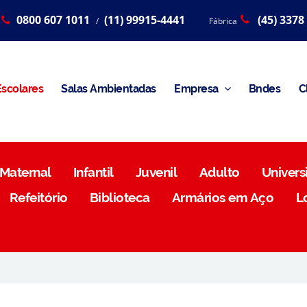
0800 607 1011
(11) 99915-4441
(45) 3378
/
Fábrica
scolares
Salas Ambientadas
Empresa
Bndes
C
Maternal
Infantil
Juvenil
Adulto
Universi
Refeitório
Biblioteca
Armários em Aço
L