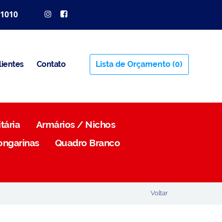
 1010
lientes
Contato
Lista de Orçamento
(0)
tária
Armários / Nichos
ongarinas
Quadro Branco
Voltar