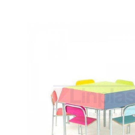
Biblioteca
Armários em Aço
Longarinas
Quadro Branco
Linha Wood Prime
Cadeira especial