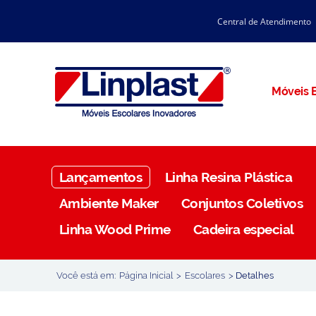
Central de Atendimento
CATÁLOGO LINPLAST 2025
INÍCIO
SOBRE A EMPRESA
Linha Resina Plástica
Móveis E
Maternal
Infantil
Juvenil
Lançamentos
Linha Resina Plástica
Adulto
Ambiente Maker
Conjuntos Coletivos
Universitária
Linha Wood Prime
Cadeira especial
Armários / Nichos
Ambiente Maker
Você está em:
Página Inicial
>
Escolares
>
Detalhes
Conjuntos Coletivos
Refeitório