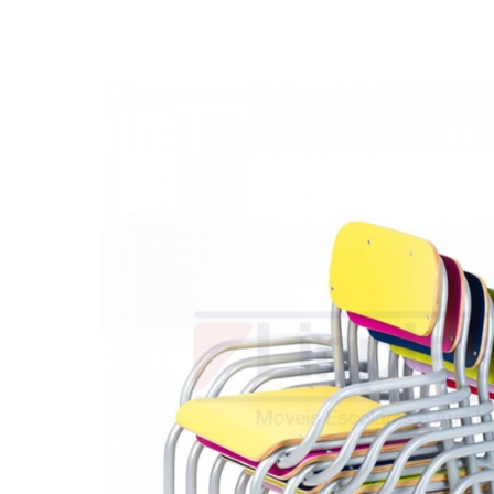
Biblioteca
Armários em Aço
Longarinas
Quadro Branco
Linha Wood Prime
Cadeira especial