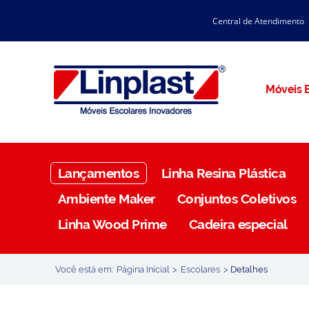
Central de Atendimento
CATÁLOGO LINPLAST 2025
INÍCIO
SOBRE A EMPRESA
Linha Resina Plástica
Móveis E
Maternal
Infantil
Juvenil
Lançamentos
Linha Resina Plástica
Adulto
Ambiente Maker
Conjuntos Coletivos
Universitária
Linha Wood Prime
Cadeira especial
Armários / Nichos
Ambiente Maker
Você está em:
Página Inicial
>
Escolares
>
Detalhes
Conjuntos Coletivos
Refeitório