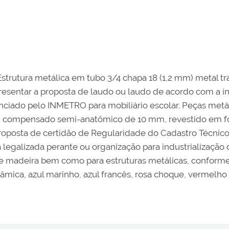
trutura metálica em tubo 3/4 chapa 18 (1,2 mm) metal tra
 Apresentar a proposta de laudo ou laudo de acordo com a
nciado pelo INMETRO para mobiliário escolar. Peças metá
em compensado semi-anatômico de 10 mm, revestido em fó
 proposta de certidão de Regularidade do Cadastro Técni
egalizada perante ou organização para industrialização 
 madeira bem como para estruturas metálicas, conforme L
râmica, azul marinho, azul francês, rosa choque, vermelho 