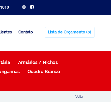
 1010
lientes
Contato
Lista de Orçamento
(0)
tária
Armários / Nichos
ongarinas
Quadro Branco
Voltar