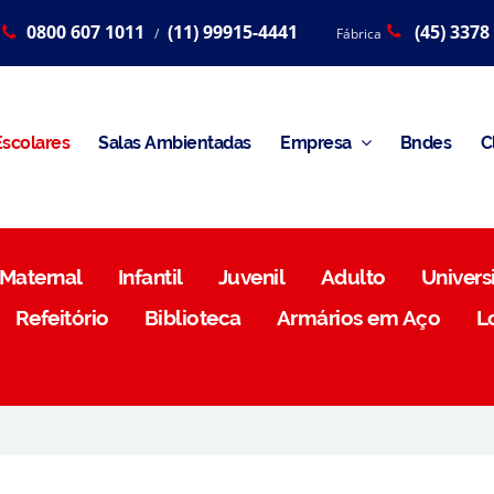
0800 607 1011
(11) 99915-4441
(45) 3378
/
Fábrica
scolares
Salas Ambientadas
Empresa
Bndes
C
Maternal
Infantil
Juvenil
Adulto
Universi
Refeitório
Biblioteca
Armários em Aço
L