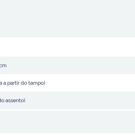
 cm
a a partir do tampo)
 do assento)