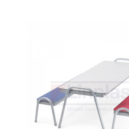
Biblioteca
Armários em Aço
Longarinas
Quadro Branco
Linha Wood Prime
Cadeira especial