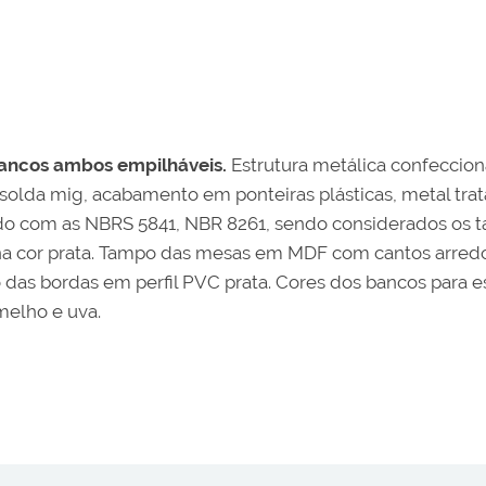
bancos ambos empilháveis.
Estrutura metálica confeccion
 solda mig, acabamento em ponteiras plásticas, metal tra
do com as NBRS 5841, NBR 8261, sendo considerados os 
pó) na cor prata. Tampo das mesas em MDF com cantos arr
as bordas em perfil PVC prata. Cores dos bancos para es
melho e uva.