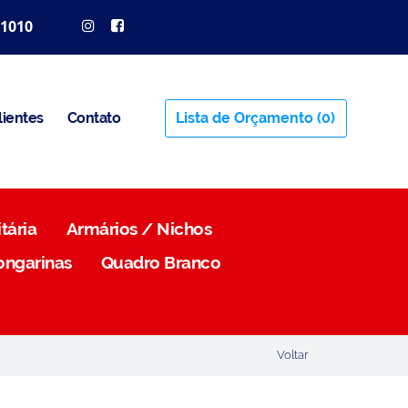
 1010
lientes
Contato
Lista de Orçamento
(0)
tária
Armários / Nichos
ongarinas
Quadro Branco
Voltar