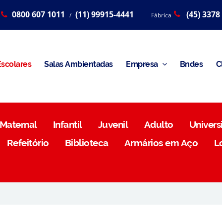
0800 607 1011
(11) 99915-4441
(45) 3378
/
Fábrica
scolares
Salas Ambientadas
Empresa
Bndes
C
Maternal
Infantil
Juvenil
Adulto
Universi
Refeitório
Biblioteca
Armários em Aço
L