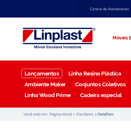
Central de Atendimento
CATÁLOGO LINPLAST 2025
INÍCIO
SOBRE A EMPRESA
Linha Resina Plástica
Móveis E
Maternal
Infantil
Juvenil
Lançamentos
Linha Resina Plástica
Adulto
Ambiente Maker
Conjuntos Coletivos
Universitária
Linha Wood Prime
Cadeira especial
Armários / Nichos
Ambiente Maker
Você está em:
Página Inicial
>
Escolares
>
Detalhes
Conjuntos Coletivos
Refeitório