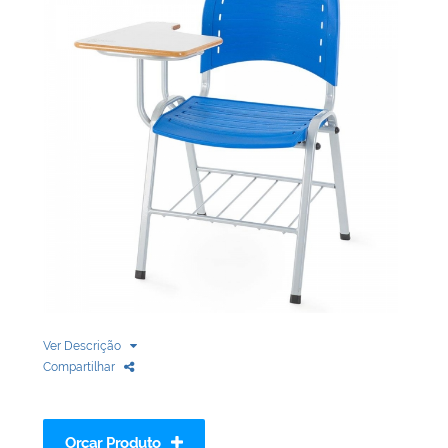
Biblioteca
Armários em Aço
Longarinas
Quadro Branco
Linha Wood Prime
Cadeira especial
Ver Descrição
Compartilhar
Orçar Produto