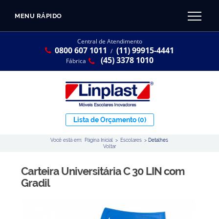
MENU RÁPIDO
CATÁLOGO LINPLAST 2025
INÍCIO
Central de Atendimento
0800 607 1011
(11) 99915-4441
SOBRE A EMPRESA
/
Linha Resina Plástica
(45) 3378 1010
Fábrica
Maternal
Infantil
Juvenil
Lista de Orçamento
(0)
Adulto
Você está em:
Página Inicial
>
Escolares
>
Detalhes
Universitária
Voltar
Armários / Nichos
Carteira Universitária C 30 LIN com
Ambiente Maker
Gradil
Conjuntos Coletivos
Refeitório