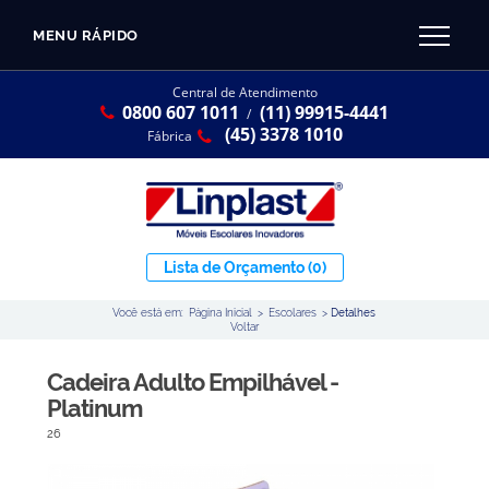
MENU RÁPIDO
CATÁLOGO LINPLAST 2025
INÍCIO
Central de Atendimento
0800 607 1011
(11) 99915-4441
SOBRE A EMPRESA
/
Linha Resina Plástica
(45) 3378 1010
Fábrica
Maternal
Infantil
Juvenil
Lista de Orçamento
(0)
Adulto
Você está em:
Página Inicial
>
Escolares
>
Detalhes
Universitária
Voltar
Armários / Nichos
Cadeira Adulto Empilhável -
Ambiente Maker
Platinum
26
Conjuntos Coletivos
Refeitório