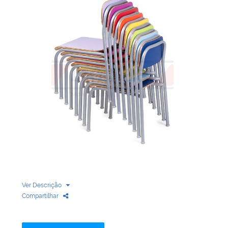
Biblioteca
Armários em Aço
Longarinas
Quadro Branco
Linha Wood Prime
Cadeira especial
Ver Descrição
Compartilhar