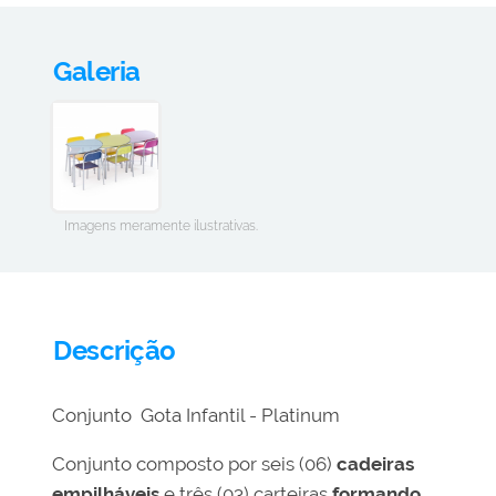
Galeria
Imagens meramente ilustrativas.
Descrição
Conjunto Gota Infantil - Platinum
Conjunto composto por seis (06)
cadeiras
empilháveis
e três (03) carteiras
formando