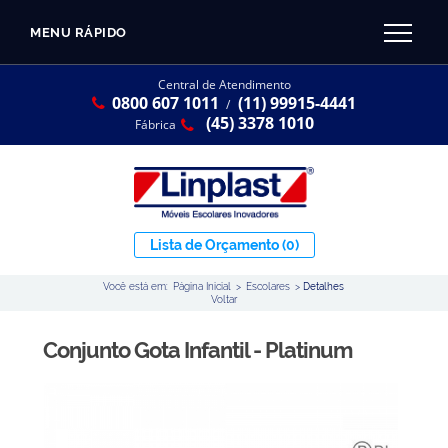
MENU RÁPIDO
CATÁLOGO LINPLAST 2025
INÍCIO
Central de Atendimento
0800 607 1011
(11) 99915-4441
SOBRE A EMPRESA
/
Linha Resina Plástica
(45) 3378 1010
Fábrica
Maternal
Infantil
Juvenil
Lista de Orçamento
(0)
Adulto
Você está em:
Página Inicial
>
Escolares
>
Detalhes
Universitária
Voltar
Armários / Nichos
Conjunto Gota Infantil - Platinum
Ambiente Maker
Conjuntos Coletivos
Refeitório