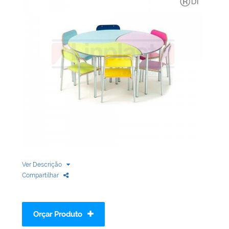
Biblioteca
Armários em Aço
Longarinas
Quadro Branco
Linha Wood Prime
Cadeira especial
Ver Descrição
Compartilhar
Orçar Produto