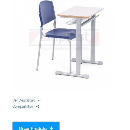
Biblioteca
Armários em Aço
Longarinas
Quadro Branco
Linha Wood Prime
Cadeira especial
Ver Descrição
Compartilhar
Orçar Produto