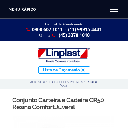
MENU RÁPIDO
CATÁLOGO LINPLAST 2025
INÍCIO
Central de Atendimento
0800 607 1011
(11) 99915-4441
SOBRE A EMPRESA
/
Linha Resina Plástica
(45) 3378 1010
Fábrica
Maternal
Infantil
Juvenil
Lista de Orçamento
(0)
Adulto
Você está em:
Página Inicial
>
Escolares
>
Detalhes
Universitária
Voltar
Armários / Nichos
Conjunto Carteira e Cadeira CR50
Ambiente Maker
Resina Comfort Juvenil
Conjuntos Coletivos
Refeitório