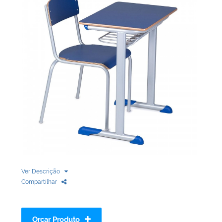
Biblioteca
Armários em Aço
Longarinas
Quadro Branco
Linha Wood Prime
Cadeira especial
Ver Descrição
Compartilhar
Orçar Produto