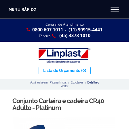
MENU RÁPIDO
CATÁLOGO LINPLAST 2025
INÍCIO
Central de Atendimento
0800 607 1011
(11) 99915-4441
SOBRE A EMPRESA
/
Linha Resina Plástica
(45) 3378 1010
Fábrica
Maternal
Infantil
Juvenil
Lista de Orçamento
(0)
Adulto
Você está em:
Página Inicial
>
Escolares
>
Detalhes
Universitária
Voltar
Armários / Nichos
Conjunto Carteira e cadeira CR40
Ambiente Maker
Adulto - Platinum
Conjuntos Coletivos
Refeitório