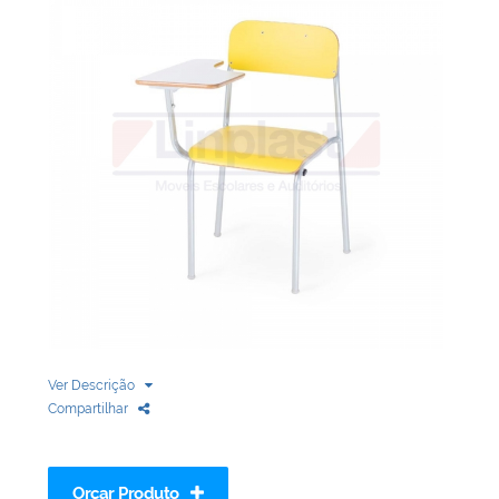
Biblioteca
Armários em Aço
Longarinas
Quadro Branco
Linha Wood Prime
Cadeira especial
Ver Descrição
Compartilhar
Orçar Produto