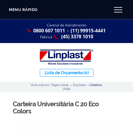
MENU RÁPIDO
CATÁLOGO LINPLAST 2025
INÍCIO
Central de Atendimento
0800 607 1011
(11) 99915-4441
SOBRE A EMPRESA
/
Linha Resina Plástica
(45) 3378 1010
Fábrica
Maternal
Infantil
Juvenil
Lista de Orçamento
(0)
Adulto
Você está em:
Página Inicial
>
Escolares
>
Detalhes
Universitária
Voltar
Armários / Nichos
Carteira Universitária C 20 Eco
Ambiente Maker
Colors
Conjuntos Coletivos
Refeitório