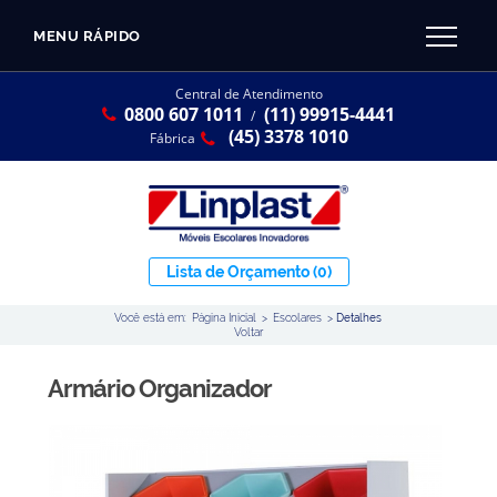
MENU RÁPIDO
CATÁLOGO LINPLAST 2025
INÍCIO
Central de Atendimento
0800 607 1011
(11) 99915-4441
SOBRE A EMPRESA
/
Linha Resina Plástica
(45) 3378 1010
Fábrica
Maternal
Infantil
Juvenil
Lista de Orçamento
(0)
Adulto
Você está em:
Página Inicial
>
Escolares
>
Detalhes
Universitária
Voltar
Armários / Nichos
Armário Organizador
Ambiente Maker
Conjuntos Coletivos
Refeitório