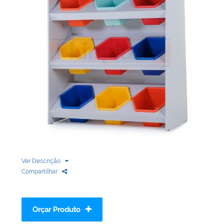
Biblioteca
Armários em Aço
Longarinas
Quadro Branco
Linha Wood Prime
Cadeira especial
Ver Descrição
Compartilhar
Orçar Produto