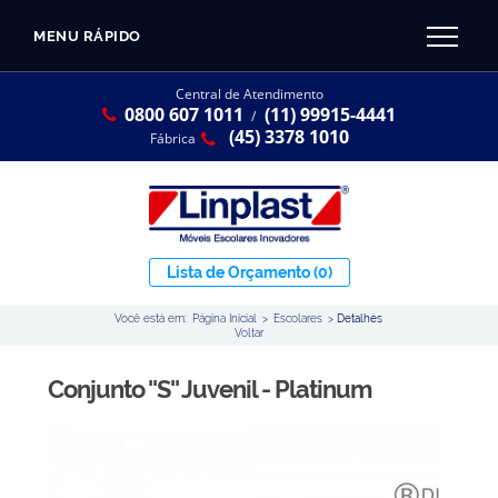
MENU RÁPIDO
CATÁLOGO LINPLAST 2025
INÍCIO
Central de Atendimento
0800 607 1011
(11) 99915-4441
SOBRE A EMPRESA
/
Linha Resina Plástica
(45) 3378 1010
Fábrica
Maternal
Infantil
Juvenil
Lista de Orçamento
(0)
Adulto
Você está em:
Página Inicial
>
Escolares
>
Detalhes
Universitária
Voltar
Armários / Nichos
Conjunto ''S'' Juvenil - Platinum
Ambiente Maker
Conjuntos Coletivos
Refeitório