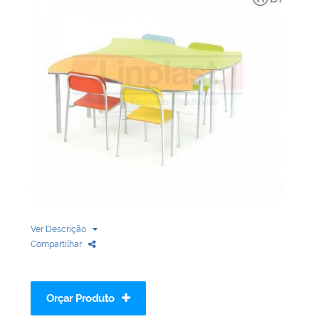
Biblioteca
Armários em Aço
Longarinas
Quadro Branco
Linha Wood Prime
Cadeira especial
Ver Descrição
Compartilhar
Orçar Produto