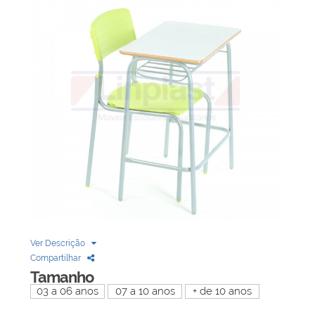
Biblioteca
Armários em Aço
Longarinas
Quadro Branco
Linha Wood Prime
Cadeira especial
Ver Descrição
Compartilhar
Tamanho
03 a 06 anos
07 a 10 anos
+ de 10 anos