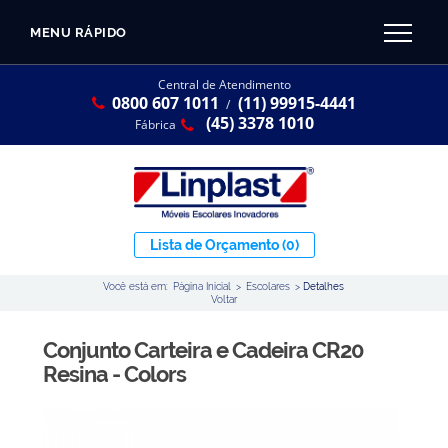
MENU RÁPIDO
CATÁLOGO LINPLAST 2025
INÍCIO
Central de Atendimento
0800 607 1011
(11) 99915-4441
SOBRE A EMPRESA
/
Linha Resina Plástica
(45) 3378 1010
Fábrica
Maternal
Infantil
Juvenil
Lista de Orçamento
(0)
Adulto
Você está em:
Página Inicial
>
Escolares
>
Detalhes
Universitária
Voltar
Armários / Nichos
Conjunto Carteira e Cadeira CR20
Ambiente Maker
Resina - Colors
Conjuntos Coletivos
Refeitório