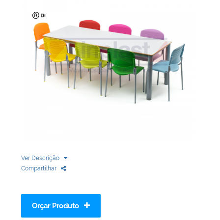
Biblioteca
Armários em Aço
Longarinas
Quadro Branco
Linha Wood Prime
Cadeira especial
Ver Descrição
Compartilhar
Orçar Produto