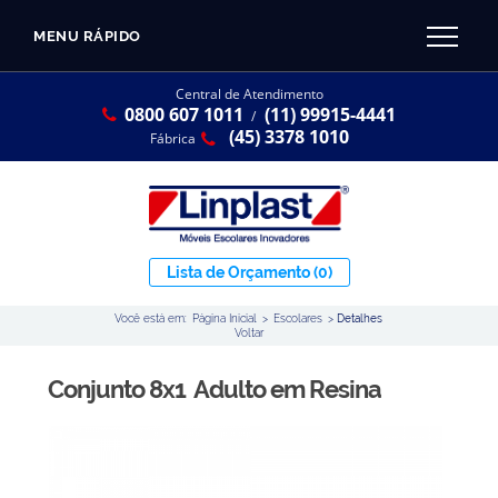
MENU RÁPIDO
CATÁLOGO LINPLAST 2025
INÍCIO
Central de Atendimento
0800 607 1011
(11) 99915-4441
SOBRE A EMPRESA
/
Linha Resina Plástica
(45) 3378 1010
Fábrica
Maternal
Infantil
Juvenil
Lista de Orçamento
(0)
Adulto
Você está em:
Página Inicial
>
Escolares
>
Detalhes
Universitária
Voltar
Armários / Nichos
Conjunto 8x1 Adulto em Resina
Ambiente Maker
Conjuntos Coletivos
Refeitório