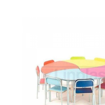
Biblioteca
Armários em Aço
Longarinas
Quadro Branco
Linha Wood Prime
Cadeira especial