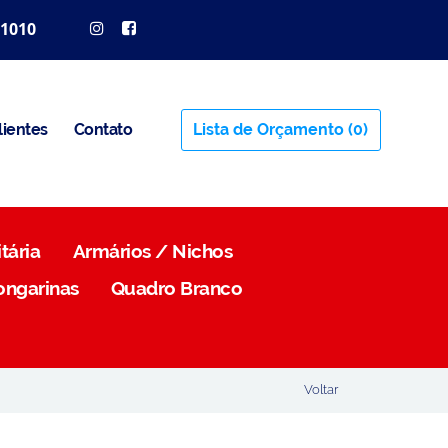
 1010
lientes
Contato
Lista de Orçamento
(0)
tária
Armários / Nichos
ongarinas
Quadro Branco
Voltar