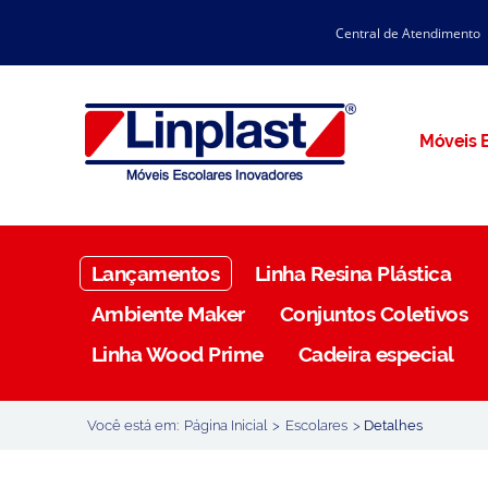
Central de Atendimento
CATÁLOGO LINPLAST 2025
INÍCIO
SOBRE A EMPRESA
Linha Resina Plástica
Móveis E
Maternal
Infantil
Juvenil
Lançamentos
Linha Resina Plástica
Adulto
Ambiente Maker
Conjuntos Coletivos
Universitária
Linha Wood Prime
Cadeira especial
Armários / Nichos
Ambiente Maker
Você está em:
Página Inicial
>
Escolares
>
Detalhes
Conjuntos Coletivos
Refeitório