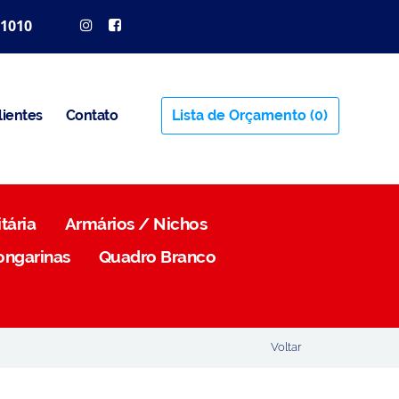
 1010
lientes
Contato
Lista de Orçamento
(0)
tária
Armários / Nichos
ongarinas
Quadro Branco
Voltar