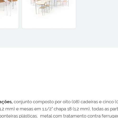
ações,
conjunto composto por oito (08) cadeiras e cinco (
1.2 mm) e mesas em 1.1/2" chapa 18 (1.2 mm), todas as par
teiras plásticas, metal com tratamento contra ferrugem, 