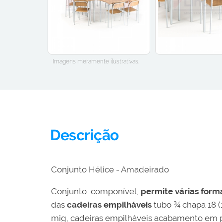
Imagens meramente ilustrativas.
Descrição
Conjunto Hélice - Amadeirado
Conjunto componível,
permite várias form
das
cadeiras empilháveis
tubo ¾ chapa 18 (
mig, cadeiras empilháveis acabamento em pon