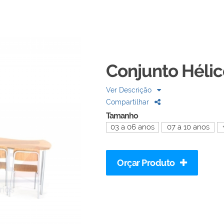
Conjunto Héli
Ver Descrição
Compartilhar
Tamanho
03 a 06 anos
07 a 10 anos
Orçar Produto