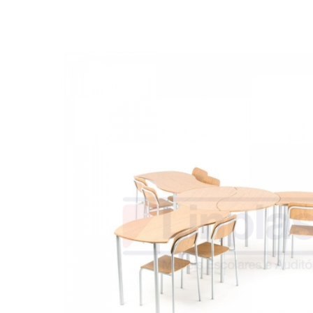
Biblioteca
Armários em Aço
Longarinas
Quadro Branco
Linha Wood Prime
Cadeira especial