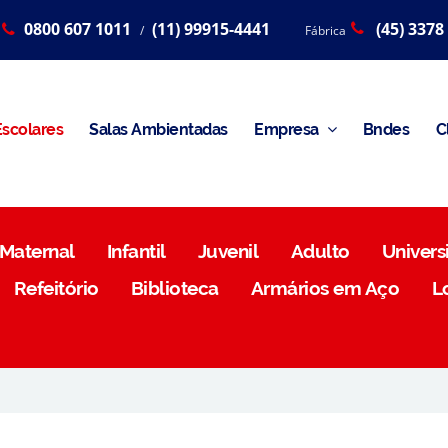
0800 607 1011
(11) 99915-4441
(45) 3378
/
Fábrica
scolares
Salas Ambientadas
Empresa
Bndes
C
Maternal
Infantil
Juvenil
Adulto
Universi
Refeitório
Biblioteca
Armários em Aço
L