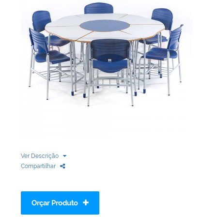
Biblioteca
Armários em Aço
Longarinas
Quadro Branco
Linha Wood Prime
Cadeira especial
Ver Descrição
Compartilhar
Orçar Produto