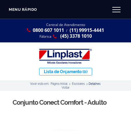
MENU RÁPIDO
CATÁLOGO LINPLAST 2025
INÍCIO
Central de Atendimento
0800 607 1011
(11) 99915-4441
SOBRE A EMPRESA
/
Linha Resina Plástica
(45) 3378 1010
Fábrica
Maternal
Infantil
Juvenil
Lista de Orçamento
(0)
Adulto
Você está em:
Página Inicial
>
Escolares
>
Detalhes
Universitária
Voltar
Armários / Nichos
Conjunto Conect Comfort - Adulto
Ambiente Maker
Conjuntos Coletivos
Refeitório