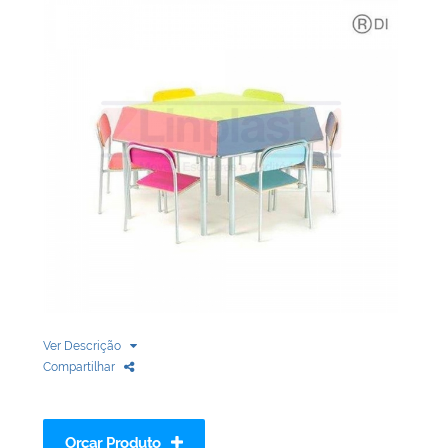
Biblioteca
Armários em Aço
Longarinas
Quadro Branco
Linha Wood Prime
Cadeira especial
Ver Descrição
Compartilhar
Orçar Produto