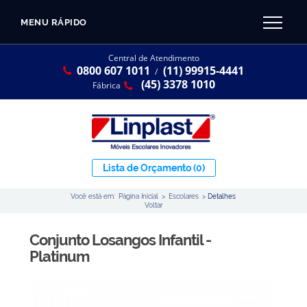
MENU RÁPIDO
CATÁLOGO LINPLAST 2025
INÍCIO
Central de Atendimento
0800 607 1011
(11) 99915-4441
SOBRE A EMPRESA
/
Linha Resina Plástica
(45) 3378 1010
Fábrica
Maternal
Infantil
Juvenil
Lista de Orçamento
(0)
Adulto
Você está em:
Página Inicial
>
Escolares
>
Detalhes
Universitária
Voltar
Armários / Nichos
Conjunto Losangos Infantil -
Ambiente Maker
Platinum
Conjuntos Coletivos
Refeitório