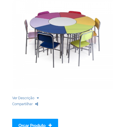
Biblioteca
Armários em Aço
Longarinas
Quadro Branco
Linha Wood Prime
Cadeira especial
Ver Descrição
Compartilhar
Orçar Produto