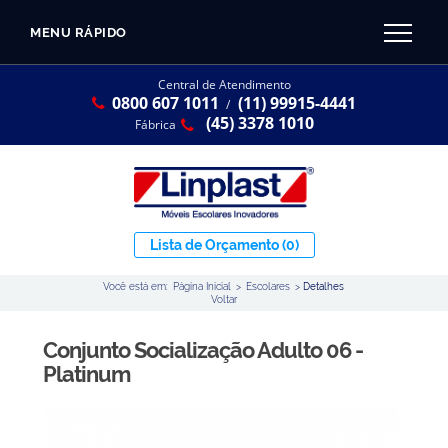
MENU RÁPIDO
CATÁLOGO LINPLAST 2025
INÍCIO
Central de Atendimento
0800 607 1011
(11) 99915-4441
SOBRE A EMPRESA
/
Linha Resina Plástica
(45) 3378 1010
Fábrica
Maternal
Infantil
Juvenil
Lista de Orçamento
(0)
Adulto
Você está em:
Página Inicial
>
Escolares
>
Detalhes
Universitária
Voltar
Armários / Nichos
Conjunto Socialização Adulto 06 -
Ambiente Maker
Platinum
Conjuntos Coletivos
Refeitório