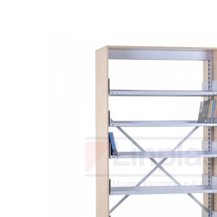
Biblioteca
Armários em Aço
Longarinas
Quadro Branco
Linha Wood Prime
Cadeira especial