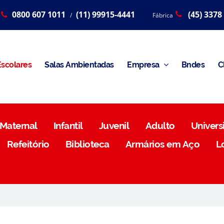
0800 607 1011
(11) 99915-4441
(45) 3378
/
Fábrica
scolares
Salas Ambientadas
Empresa
Bndes
C
Maternal
Infantil
Juvenil
Adulto
Universi
Refeitório
Biblioteca
Armários em Aço
L