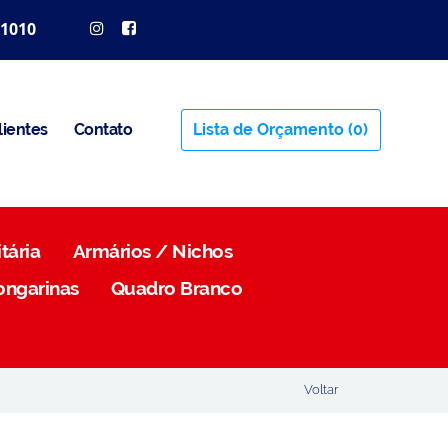
 1010
lientes
Contato
Lista de Orçamento
(0)
tária
Armários / Nichos
ongarinas
Quadro Branco
Voltar