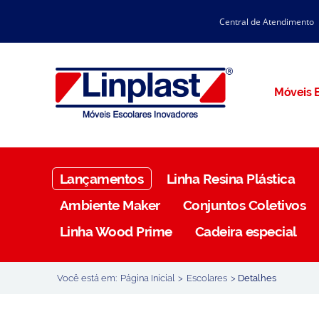
Central de Atendimento
CATÁLOGO LINPLAST 2025
INÍCIO
SOBRE A EMPRESA
Linha Resina Plástica
Móveis E
Maternal
Infantil
Juvenil
Lançamentos
Linha Resina Plástica
Adulto
Ambiente Maker
Conjuntos Coletivos
Universitária
Linha Wood Prime
Cadeira especial
Armários / Nichos
Ambiente Maker
Você está em:
Página Inicial
>
Escolares
>
Detalhes
Conjuntos Coletivos
Refeitório