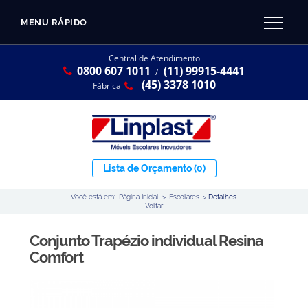
MENU RÁPIDO
CATÁLOGO LINPLAST 2025
INÍCIO
Central de Atendimento
0800 607 1011
(11) 99915-4441
SOBRE A EMPRESA
/
Linha Resina Plástica
(45) 3378 1010
Fábrica
Maternal
Infantil
Juvenil
Lista de Orçamento
(0)
Adulto
Você está em:
Página Inicial
>
Escolares
>
Detalhes
Universitária
Voltar
Armários / Nichos
Conjunto Trapézio individual Resina
Ambiente Maker
Comfort
Conjuntos Coletivos
Refeitório