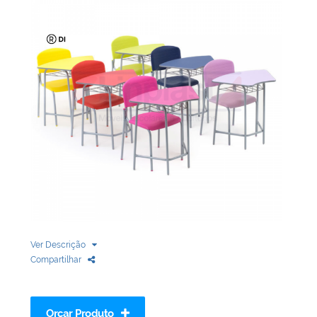
Biblioteca
Armários em Aço
Longarinas
Quadro Branco
Linha Wood Prime
Cadeira especial
Ver Descrição
Compartilhar
Orçar Produto