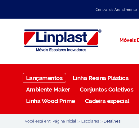
Central de Atendimento
CATÁLOGO LINPLAST 2025
INÍCIO
SOBRE A EMPRESA
Linha Resina Plástica
Móveis E
Maternal
Infantil
Juvenil
Lançamentos
Linha Resina Plástica
Adulto
Ambiente Maker
Conjuntos Coletivos
Universitária
Linha Wood Prime
Cadeira especial
Armários / Nichos
Ambiente Maker
Você está em:
Página Inicial
>
Escolares
>
Detalhes
Conjuntos Coletivos
Refeitório