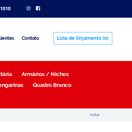
 1010
lientes
Contato
Lista de Orçamento
(0)
tária
Armários / Nichos
ongarinas
Quadro Branco
Voltar