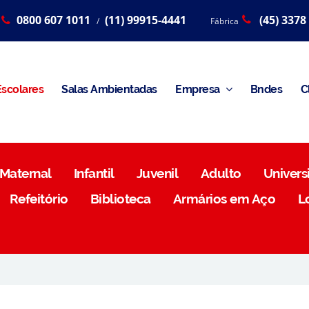
0800 607 1011
(11) 99915-4441
(45) 3378
/
Fábrica
scolares
Salas Ambientadas
Empresa
Bndes
C
Maternal
Infantil
Juvenil
Adulto
Universi
Refeitório
Biblioteca
Armários em Aço
L