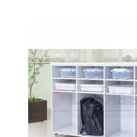
Biblioteca
Armários em Aço
Longarinas
Quadro Branco
Linha Wood Prime
Cadeira especial