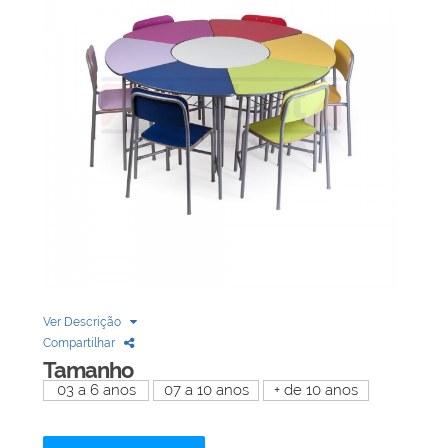
Biblioteca
Armários em Aço
Longarinas
Quadro Branco
Linha Wood Prime
Cadeira especial
Ver Descrição
Compartilhar
Tamanho
03 a 6 anos
07 a 10 anos
+ de 10 anos