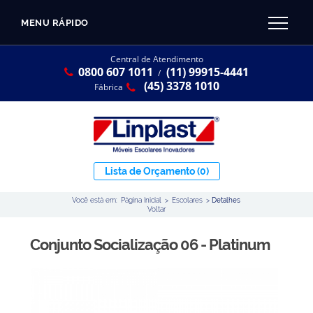
MENU RÁPIDO
CATÁLOGO LINPLAST 2025
INÍCIO
Central de Atendimento
0800 607 1011
(11) 99915-4441
SOBRE A EMPRESA
/
Linha Resina Plástica
(45) 3378 1010
Fábrica
Maternal
Infantil
Juvenil
Lista de Orçamento
(0)
Adulto
Você está em:
Página Inicial
>
Escolares
>
Detalhes
Universitária
Voltar
Armários / Nichos
Conjunto Socialização 06 - Platinum
Ambiente Maker
Conjuntos Coletivos
Refeitório