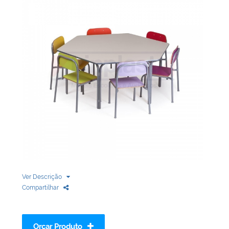
Biblioteca
Armários em Aço
Longarinas
Quadro Branco
Linha Wood Prime
Cadeira especial
Ver Descrição
Compartilhar
Orçar Produto