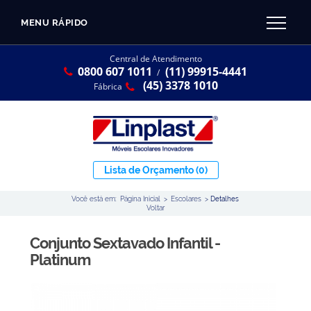
MENU RÁPIDO
CATÁLOGO LINPLAST 2025
INÍCIO
Central de Atendimento
0800 607 1011
(11) 99915-4441
SOBRE A EMPRESA
/
Linha Resina Plástica
(45) 3378 1010
Fábrica
Maternal
Infantil
Juvenil
Lista de Orçamento
(0)
Adulto
Você está em:
Página Inicial
>
Escolares
>
Detalhes
Universitária
Voltar
Armários / Nichos
Conjunto Sextavado Infantil -
Ambiente Maker
Platinum
Conjuntos Coletivos
Refeitório