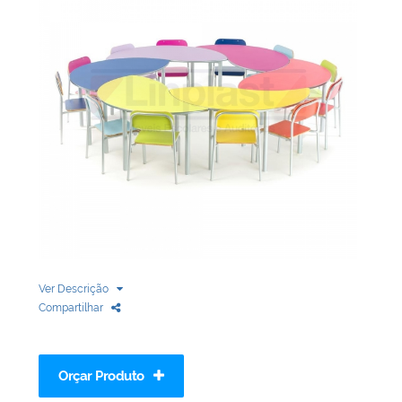
Biblioteca
Armários em Aço
Longarinas
Quadro Branco
Linha Wood Prime
Cadeira especial
Ver Descrição
Compartilhar
Orçar Produto