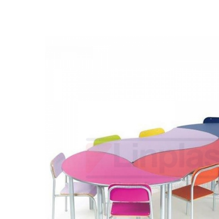
Biblioteca
Armários em Aço
Longarinas
Quadro Branco
Linha Wood Prime
Cadeira especial