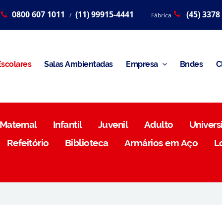
0800 607 1011
(11) 99915-4441
(45) 3378
/
Fábrica
scolares
Salas Ambientadas
Empresa
Bndes
C
Maternal
Infantil
Juvenil
Adulto
Universi
Refeitório
Biblioteca
Armários em Aço
L