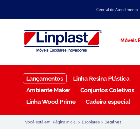
Central de Atendimento
CATÁLOGO LINPLAST 2025
INÍCIO
SOBRE A EMPRESA
Linha Resina Plástica
Móveis E
Maternal
Infantil
Juvenil
Lançamentos
Linha Resina Plástica
Adulto
Ambiente Maker
Conjuntos Coletivos
Universitária
Linha Wood Prime
Cadeira especial
Armários / Nichos
Ambiente Maker
Você está em:
Página Inicial
>
Escolares
>
Detalhes
Conjuntos Coletivos
Refeitório