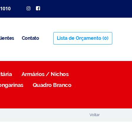
 1010
lientes
Contato
Lista de Orçamento
(0)
tária
Armários / Nichos
ongarinas
Quadro Branco
Voltar