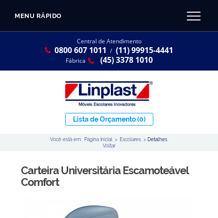
MENU RÁPIDO
CATÁLOGO LINPLAST 2025
INÍCIO
Central de Atendimento
0800 607 1011
(11) 99915-4441
SOBRE A EMPRESA
/
Linha Resina Plástica
(45) 3378 1010
Fábrica
Maternal
Infantil
Juvenil
Lista de Orçamento
(0)
Adulto
Você está em:
Página Inicial
>
Escolares
>
Detalhes
Universitária
Voltar
Armários / Nichos
Carteira Universitária Escamoteável
Ambiente Maker
Comfort
Conjuntos Coletivos
Refeitório