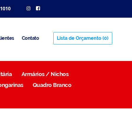
 1010
lientes
Contato
Lista de Orçamento
(0)
tária
Armários / Nichos
ongarinas
Quadro Branco