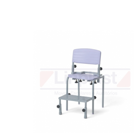
Biblioteca
Armários em Aço
Longarinas
Quadro Branco
Linha Wood Prime
Cadeira especial