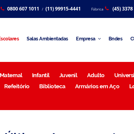
0800 607 1011
(11) 99915-4441
(45) 3378
/
Fábrica
scolares
Salas Ambientadas
Empresa
Bndes
C
Maternal
Infantil
Juvenil
Adulto
Universi
Refeitório
Biblioteca
Armários em Aço
L