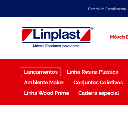
Central de Atendimento
CATÁLOGO LINPLAST 2025
INÍCIO
SOBRE A EMPRESA
Linha Resina Plástica
Móveis E
Maternal
Infantil
Juvenil
Lançamentos
Linha Resina Plástica
Adulto
Ambiente Maker
Conjuntos Coletivos
Universitária
Linha Wood Prime
Cadeira especial
Armários / Nichos
Ambiente Maker
Conjuntos Coletivos
Refeitório